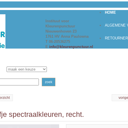
HOME
Instituut voor
ALGEMENE
Kleurenpunctuur
Nieuwenhoven 23
1761 HV Anna Paulowna
RETOURNER
T 06-20536275
E
info@kleurenpunctuur.nl
zoek
erzicht
vorig
je spectraalkleuren, recht.