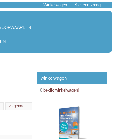
Winkelwagen
Stel een vraag
 VOORWAARDEN
EN
winkelwagen
0
bekijk winkelwagen!
e
volgende