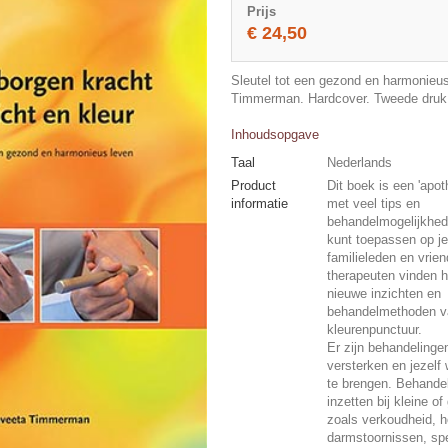
Prijs
€ 24,50
Sleutel tot een gezond en harmonieus
Timmerman. Hardcover. Tweede druk
Inhoudsopgave
Taal
Nederlands
Product
Dit boek is een 'apot
informatie
met veel tips en
behandelmogelijkhede
kunt toepassen op jez
familieleden en vrie
therapeuten vinden h
nieuwe inzichten en
behandelmethoden v
kleurenpunctuur.
Er zijn behandelinge
versterken en jezelf
te brengen. Behandel
inzetten bij kleine of
zoals verkoudheid, h
darmstoornissen, sp