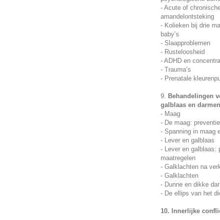
- Acute of chronisch
amandelontsteking
- Kolieken bij drie 
baby’s
- Slaapproblemen
- Rusteloosheid
- ADHD en concentra
- Trauma’s
- Prenatale kleurenp
9.
Behandelingen vo
galblaas en darme
- Maag
- De maag: preventi
- Spanning in maag 
- Lever en galblaas
- Lever en galblaas:
maatregelen
- Galklachten na ver
- Galklachten
- Dunne en dikke da
- De ellips van het d
10. Innerlijke confl