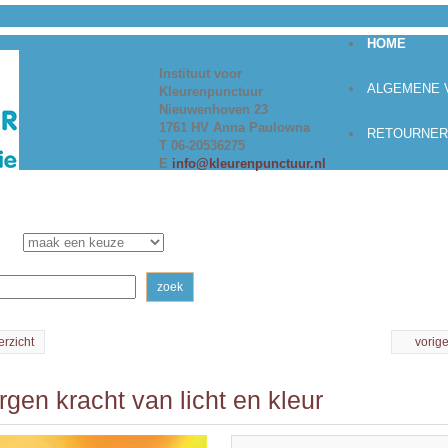
HOME
Instituut voor
ALGEMENE
Kleurenpunctuur
Nieuwenhoven 23
1761 HV Anna Paulowna
RETOURNER
T 06-20536275
E
info@kleurenpunctuur.nl
zoek
erzicht
vorig
gen kracht van licht en kleur