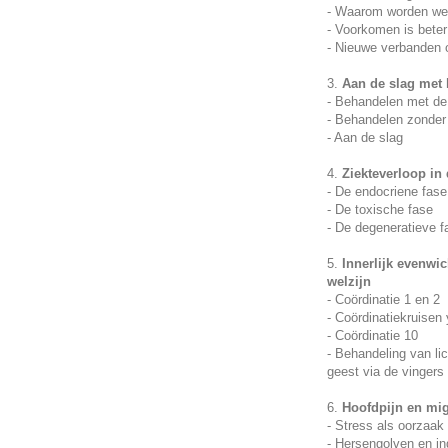
- Waarom worden we
- Voorkomen is bete
- Nieuwe verbanden 
3.
Aan de slag met 
- Behandelen met de 
- Behandelen zonder 
- Aan de slag
4.
Ziekteverloop in 
- De endocriene fase
- De toxische fase
- De degeneratieve f
5.
Innerlijk evenwic
welzijn
- Coördinatie 1 en 2
- Coördinatiekruisen
- Coördinatie 10
- Behandeling van li
geest via de vingers
6.
Hoofdpijn en mig
- Stress als oorzaak
- Hersengolven en in