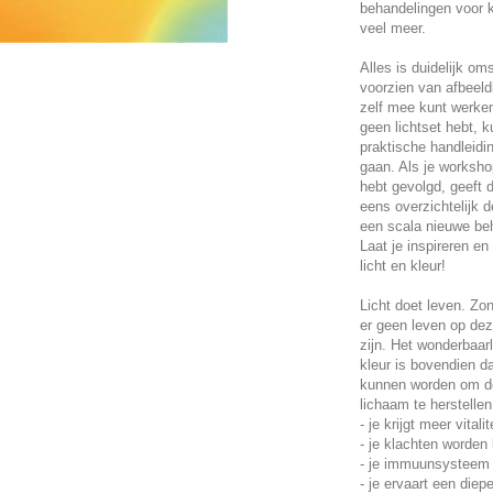
behandelingen voor 
veel meer.
Alles is duidelijk o
voorzien van afbeeld
zelf mee kunt werken
geen lichtset hebt, 
praktische handleidi
gaan. Als je worksh
hebt gevolgd, geeft d
eens overzichtelijk 
een scala nieuwe be
Laat je inspireren en
licht en kleur!
Licht doet leven. Zo
er geen leven op dez
zijn. Het wonderbaarl
kleur is bovendien da
kunnen worden om de
lichaam te herstellen
- je krijgt meer vital
- je klachten worden le
- je immuunsysteem 
- je ervaart een diep