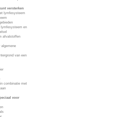
kunt versterken
het lymfesysteem
teem
egebieden
 lymfesysteem en
elsel
 afvalstoffen
r algemene
htergrond van een
ier
e
in combinatie met
taan
peciaal voor
ten
als
r