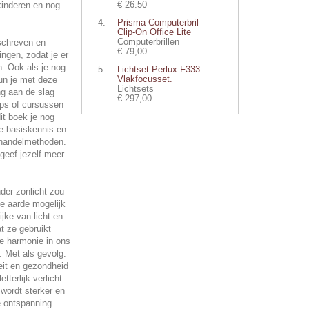
€ 26.50
kinderen en nog
Prisma Computerbril
Clip-On Office Lite
Computerbrillen
mschreven en
€ 79,00
ingen, zodat je er
. Ook als je nog
Lichtset Perlux F333
Vlakfocusset.
kun je met deze
Lichtsets
ng aan de slag
€ 297,00
ops of cursussen
it boek je nog
de basiskennis en
handelmethoden.
 geef jezelf meer
nder zonlicht zou
e aarde mogelijk
ijke van licht en
t ze gebruikt
 harmonie in ons
. Met als gevolg:
iteit en gezondheid
tterlijk verlicht
wordt sterker en
e ontspanning