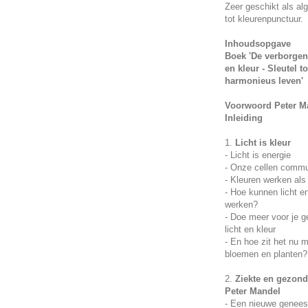
Zeer geschikt als al
tot kleurenpunctuur.
Inhoudsopgave
Boek 'De verborgen 
en kleur - Sleutel 
harmonieus leven'
Voorwoord Peter M
Inleiding
1.
Licht is kleur
- Licht is energie
- Onze cellen commun
- Kleuren werken als
- Hoe kunnen licht e
werken?
- Doe meer voor je 
licht en kleur
- En hoe zit het nu 
bloemen en planten?
2.
Ziekte en gezond
Peter Mandel
- Een nieuwe genees