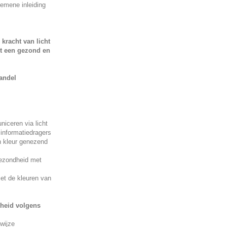
gemene inleiding
kracht van licht
tot een gezond en
andel
iceren via licht
 informatiedragers
n kleur genezend
gezondheid met
met de kleuren van
heid volgens
wijze