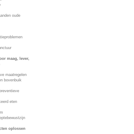
e
maanden oude
tieproblemen
unctuur
or maag, lever,
n
eve maatregelen
en bovenbuik
 preventieve
keerd eten
rm
ieptebewustzijn
icten oplossen