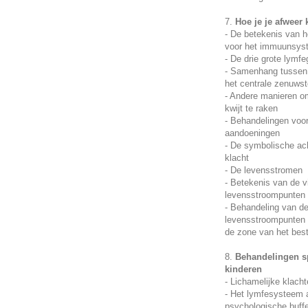
7.
Hoe je je afweer 
- De betekenis van 
voor het immuunsys
- De drie grote lymf
- Samenhang tussen
het centrale zenuwst
- Andere manieren om
kwijt te raken
- Behandelingen voo
aandoeningen
- De symbolische ac
klacht
- De levensstromen
- Betekenis van de v
levensstroompunten
- Behandeling van d
levensstroompunten 
de zone van het bes
8.
Behandelingen s
kinderen
- Lichamelijke klach
- Het lymfesysteem 
psychologische buffe