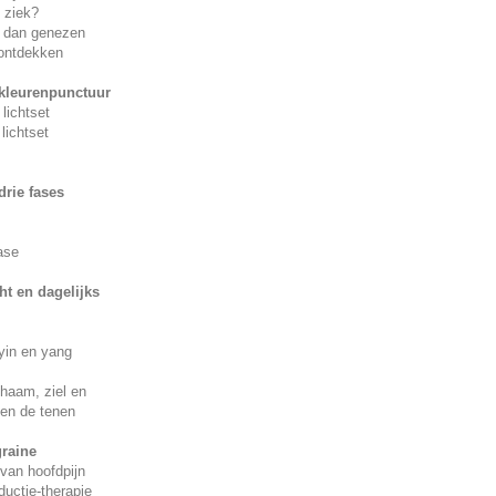
 ziek?
r dan genezen
ontdekken
kleurenpunctuur
lichtset
lichtset
drie fases
ase
ht en dagelijks
 yin en yang
chaam, ziel en
 en de tenen
raine
 van hoofdpijn
ductie-therapie