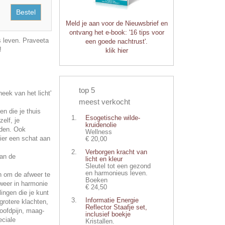
Bestel
Meld je aan voor de Nieuwsbrief en
ontvang het e-book: '16 tips voor
 leven. Praveeta
een goede nachtrust'.
!
klik hier
top 5
heek van het licht'
meest verkocht
n die je thuis
Esogetische wilde-
elf, je
kruidenolie
nden. Ook
Wellness
ier een schat aan
€ 20,00
Verborgen kracht van
an de
licht en kleur
Sleutel tot een gezond
en harmonieus leven.
n om de afweer te
Boeken
 weer in harmonie
€ 24,50
ingen die je kunt
Informatie Energie
 grotere klachten,
Reflector Staafje set,
oofdpijn, maag-
inclusief boekje
eciale
Kristallen.