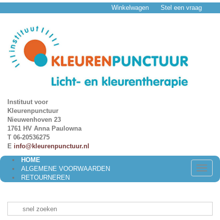
Winkelwagen
Stel een vraag
Instituut voor
Kleurenpunctuur
Nieuwenhoven 23
1761 HV Anna Paulowna
T 06-20536275
E
info@kleurenpunctuur.nl
HOME
Toggle
ALGEMENE VOORWAARDEN
naviga
RETOURNEREN