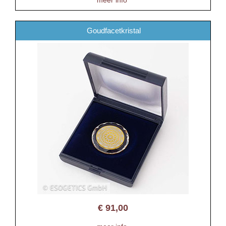
Goudfacetkristal
€
91,00