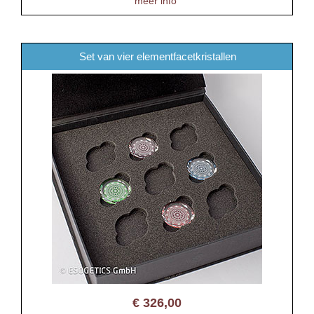
meer info
Set van vier elementfacetkristallen
€
326,00