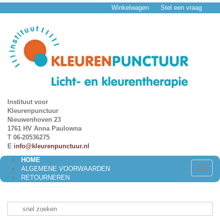
Winkelwagen
Stel een vraag
Instituut voor
Kleurenpunctuur
Nieuwenhoven 23
1761 HV Anna Paulowna
T 06-20536275
E
info@kleurenpunctuur.nl
HOME
Toggle
ALGEMENE VOORWAARDEN
naviga
RETOURNEREN