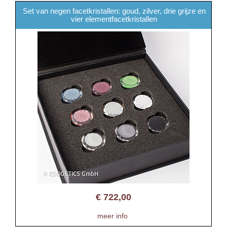
Set van negen facetkristallen: goud, zilver, drie grijze en
vier elementfacetkristallen
€
722,00
meer info