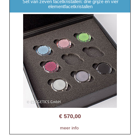
Set van zeven facetkristallen: drie grijze en vier
elementfacetkristallen
€
570,00
meer info