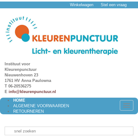
Winkelwagen
Stel een vraag
Instituut voor
Kleurenpunctuur
Nieuwenhoven 23
1761 HV Anna Paulowna
T 06-20536275
E
info@kleurenpunctuur.nl
HOME
Toggle
ALGEMENE VOORWAARDEN
naviga
RETOURNEREN