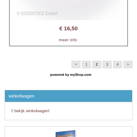
€
16,50
meer info
<
1
2
3
4
>
powered by
myShop.com
winkelwagen
0
bekijk winkelwagen!