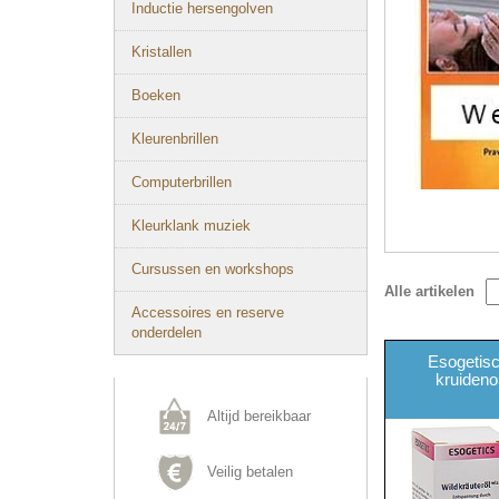
Inductie hersengolven
Kristallen
Boeken
Kleurenbrillen
Computerbrillen
Kleurklank muziek
Cursussen en workshops
Alle artikelen
Accessoires en reserve
onderdelen
Esogetisc
kruideno
Altijd bereikbaar
Veilig betalen