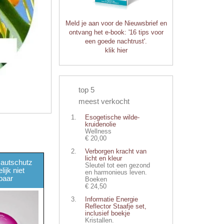
Meld je aan voor de Nieuwsbrief en
ontvang het e-book: '16 tips voor
een goede nachtrust'.
klik hier
top 5
meest verkocht
Esogetische wilde-
kruidenolie
Wellness
€ 20,00
Verborgen kracht van
licht en kleur
autschutz
Sleutel tot een gezond
lijk niet
en harmonieus leven.
gbaar
Boeken
€ 24,50
Informatie Energie
Reflector Staafje set,
inclusief boekje
Kristallen.