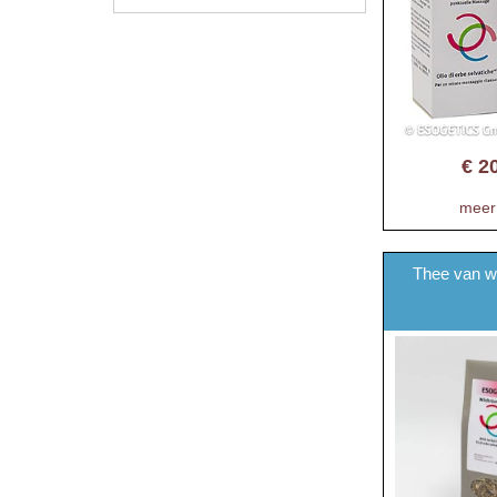
€
2
meer 
Thee van wi