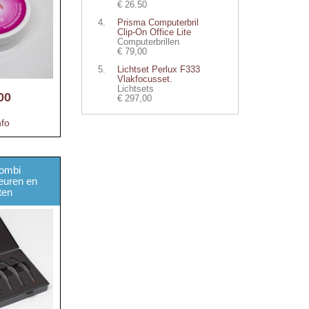
€ 26.50
Prisma Computerbril
Clip-On Office Lite
Computerbrillen
€ 79,00
Lichtset Perlux F333
Vlakfocusset.
Lichtsets
00
€ 297,00
nfo
combi
leuren en
nten