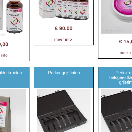
€
90,00
meer info
€
15,
0,00
meer i
info
lde kruiden
Perlux grijstinten
Perlux 
zielsgeestk
grijsti