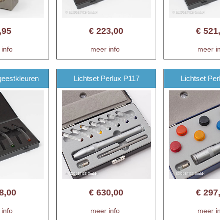
,95
€
223,00
€
521
info
meer info
meer i
geestkleuren
Lichtset Perlux P117
Lichtset Pe
8,00
€
630,00
€
297
info
meer info
meer i