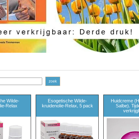
zoek
he Wilde-
Esogetische Wilde-
Huidcreme (H
lie-Relax
kruidenolie-Relax, 5 pack
Salbe). Tijde
verkrij