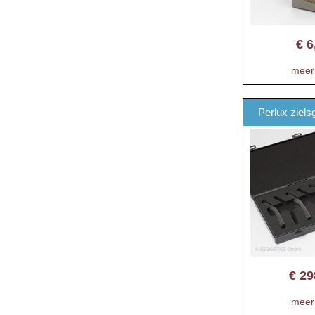
€
6
meer 
Perlux ziels
€
29
meer 