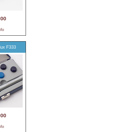
,00
nfo
rlux F333
,00
nfo