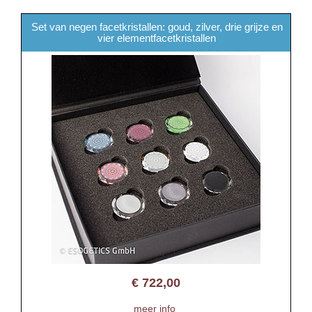
Set van negen facetkristallen: goud, zilver, drie grijze en
vier elementfacetkristallen
€
722,00
meer info