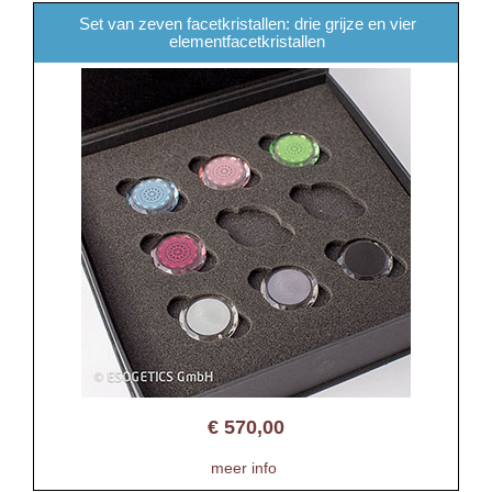
Set van zeven facetkristallen: drie grijze en vier
elementfacetkristallen
€
570,00
meer info