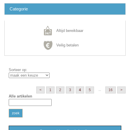
Categorie
Altijd bereikbaar
Veilig betalen
Sorteer op:
...
<
1
2
3
4
5
16
>
Alle artikelen
zoek