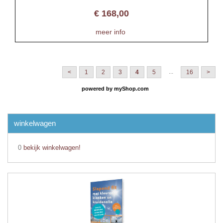
€
168,00
meer info
...
<
1
2
3
4
5
16
>
powered by
myShop.com
winkelwagen
0
bekijk winkelwagen!