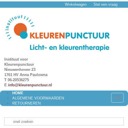
Winkelwagen
Stel een vraag
Instituut voor
Kleurenpunctuur
Nieuwenhoven 23
1761 HV Anna Paulowna
T 06-20536275
E
info@kleurenpunctuur.nl
HOME
Toggle
ALGEMENE VOORWAARDEN
naviga
RETOURNEREN