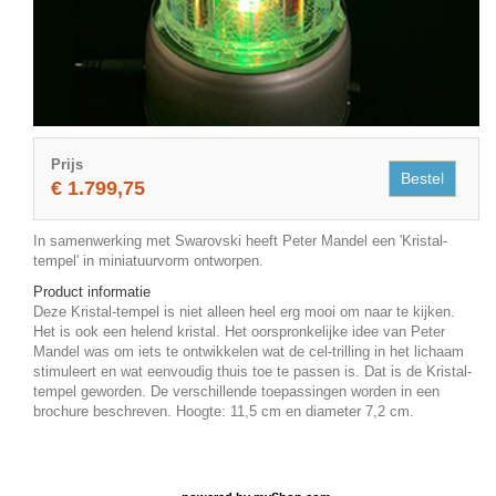
Prijs
Bestel
€ 1.799,75
In samenwerking met Swarovski heeft Peter Mandel een 'Kristal-
tempel' in miniatuurvorm ontworpen.
Product informatie
Deze Kristal-tempel is niet alleen heel erg mooi om naar te kijken.
Het is ook een helend kristal. Het oorspronkelijke idee van Peter
Mandel was om iets te ontwikkelen wat de cel-trilling in het lichaam
stimuleert en wat eenvoudig thuis toe te passen is. Dat is de Kristal-
tempel geworden. De verschillende toepassingen worden in een
brochure beschreven. Hoogte: 11,5 cm en diameter 7,2 cm.