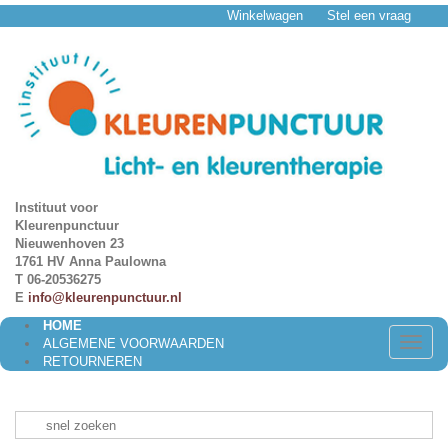
Winkelwagen
Stel een vraag
Instituut voor
Kleurenpunctuur
Nieuwenhoven 23
1761 HV Anna Paulowna
T 06-20536275
E
info@kleurenpunctuur.nl
HOME
Toggle
ALGEMENE VOORWAARDEN
naviga
RETOURNEREN