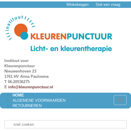
Winkelwagen
Stel een vraag
Instituut voor
Kleurenpunctuur
Nieuwenhoven 23
1761 HV Anna Paulowna
T 06-20536275
E
info@kleurenpunctuur.nl
HOME
Toggle
ALGEMENE VOORWAARDEN
naviga
RETOURNEREN