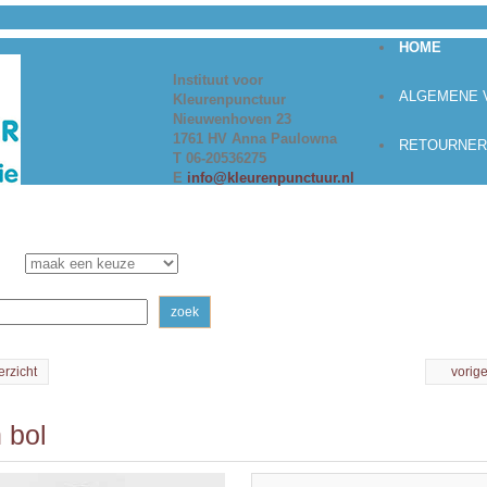
HOME
Instituut voor
ALGEMENE
Kleurenpunctuur
Nieuwenhoven 23
1761 HV Anna Paulowna
RETOURNER
T 06-20536275
E
info@kleurenpunctuur.nl
zoek
erzicht
vorig
n bol