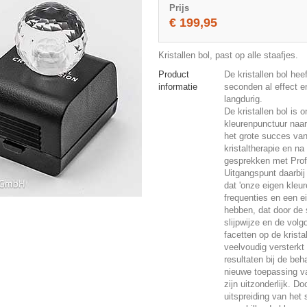
Prijs
€ 199,95
Kristallen bol, past op alle staafjes.
Product
De kristallen bol hee
informatie
seconden al effect e
langdurig.
De kristallen bol is 
kleurenpunctuur naar
het grote succes va
kristaltherapie en na
gesprekken met Prof
Uitgangspunt daarbij
dat 'onze eigen kleu
frequenties en een e
hebben, dat door de 
slijpwijze en de volg
facetten op de krista
veelvoudig versterkt
resultaten bij de be
nieuwe toepassing va
zijn uitzonderlijk. Do
uitspreiding van het