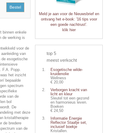
Bestel
Meld je aan voor de Nieuwsbrief en
ontvang het e-book: '16 tips voor
een goede nachtrust'.
klik hier
ft binnen enkele
n de werking is
ontwikkeld voor de
top 5
 aanleiding van
n de esogetische
meest verkocht
 intensieve
. F.A. Popp.
Esogetische wilde-
kruidenolie
 was het inzicht
Wellness
ren' bepaalde
€ 20,00
igen spectrum
Verborgen kracht van
specifieke
licht en kleur
orde van de
Sleutel tot een gezond
llen bol
en harmonieus leven.
Boeken
 wordt. De
€ 24,50
handeling met deze
n kristaltherapie
Informatie Energie
Reflector Staafje set,
or de bredere
inclusief boekje
 spectrum van de
Kristallen.