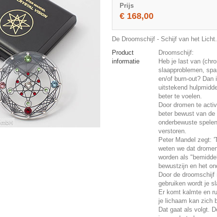
Prijs
€ 168,00
De Droomschijf - Schijf van het Licht.
Product
Droomschijf:
informatie
Heb je last van (chr
slaapproblemen, spa
en/of burn-out? Dan i
uitstekend hulpmidde
beter te voelen.
Door dromen te activ
beter bewust van de 
onderbewuste spelen 
verstoren.
Peter Mandel zegt: 
weten we dat drome
worden als "bemiddel
bewustzijn en het on
Door de droomschijf 
gebruiken wordt je sl
Er komt kalmte en ru
je lichaam kan zich b
Dat gaat als volgt. D