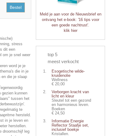
Bestel
Meld je aan voor de Nieuwsbrief en
ontvang het e-book: '16 tips voor
een goede nachtrust'.
klik hier
onische)
nning, stress
s dit een
top 5
l om je snel weer
meest verkocht
eren word je je
thema's die in je
Esogetische wilde-
kruidenolie
en die je slaap
Wellness
€ 20,00
'Tegenwoordig
Verborgen kracht van
n gezien kunnen
licht en kleur
aars" tussen het
Sleutel tot een gezond
derbewustzijn'.
en harmonieus leven.
Boeken
regelmatig te
€ 24,50
aapritme hersteld.
st in je leven en
Informatie Energie
Reflector Staafje set,
eter herstellen.
inclusief boekje
e droomschijf leg
Kristallen.