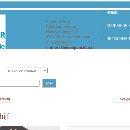
HOME
Instituut voor
ALGEMENE
Kleurenpunctuur
Nieuwenhoven 23
1761 HV Anna Paulowna
RETOURNER
T 06-20536275
E
info@kleurenpunctuur.nl
zoek
erzicht
vorig
ijf