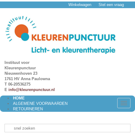
Winkelwagen
Stel een vraag
Instituut voor
Kleurenpunctuur
Nieuwenhoven 23
1761 HV Anna Paulowna
T 06-20536275
E
info@kleurenpunctuur.nl
HOME
Toggle
ALGEMENE VOORWAARDEN
naviga
RETOURNEREN