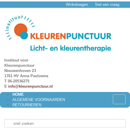
Winkelwagen
Stel een vraag
Instituut voor
Kleurenpunctuur
Nieuwenhoven 23
1761 HV Anna Paulowna
T 06-20536275
E
info@kleurenpunctuur.nl
HOME
Toggle
ALGEMENE VOORWAARDEN
naviga
RETOURNEREN