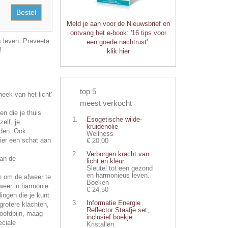
Bestel
Meld je aan voor de Nieuwsbrief en
ontvang het e-book: '16 tips voor
 leven. Praveeta
een goede nachtrust'.
!
klik hier
top 5
heek van het licht'
meest verkocht
n die je thuis
Esogetische wilde-
elf, je
kruidenolie
nden. Ook
Wellness
ier een schat aan
€ 20,00
Verborgen kracht van
an de
licht en kleur
Sleutel tot een gezond
en harmonieus leven.
n om de afweer te
Boeken
 weer in harmonie
€ 24,50
ingen die je kunt
Informatie Energie
 grotere klachten,
Reflector Staafje set,
oofdpijn, maag-
inclusief boekje
eciale
Kristallen.