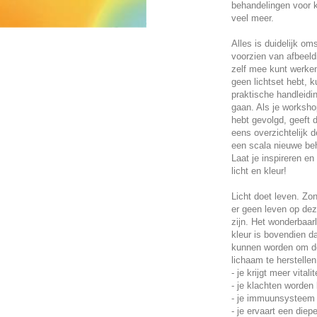
behandelingen voor 
veel meer.
Alles is duidelijk o
voorzien van afbeeld
zelf mee kunt werken
geen lichtset hebt, 
praktische handleidi
gaan. Als je worksh
hebt gevolgd, geeft d
eens overzichtelijk 
een scala nieuwe be
Laat je inspireren en
licht en kleur!
Licht doet leven. Zo
er geen leven op dez
zijn. Het wonderbaarl
kleur is bovendien da
kunnen worden om de
lichaam te herstellen
- je krijgt meer vital
- je klachten worden le
- je immuunsysteem 
- je ervaart een diep