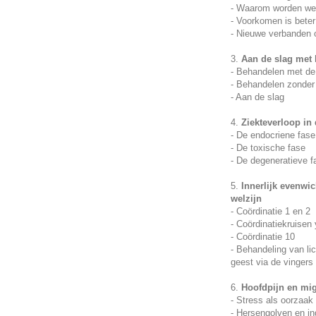
- Waarom worden we
- Voorkomen is bete
- Nieuwe verbanden 
3.
Aan de slag met 
- Behandelen met de 
- Behandelen zonder 
- Aan de slag
4.
Ziekteverloop in 
- De endocriene fase
- De toxische fase
- De degeneratieve f
5.
Innerlijk evenwic
welzijn
- Coördinatie 1 en 2
- Coördinatiekruisen
- Coördinatie 10
- Behandeling van li
geest via de vingers
6.
Hoofdpijn en mig
- Stress als oorzaak
- Hersengolven en in