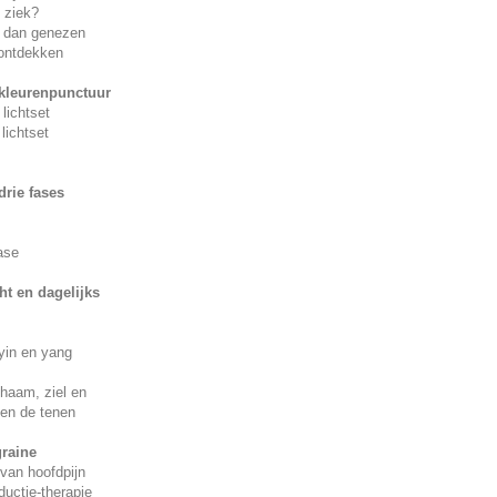
 ziek?
r dan genezen
ontdekken
kleurenpunctuur
lichtset
lichtset
drie fases
ase
ht en dagelijks
 yin en yang
chaam, ziel en
 en de tenen
raine
 van hoofdpijn
ductie-therapie