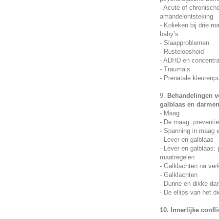
- Acute of chronisch
amandelontsteking
- Kolieken bij drie 
baby’s
- Slaapproblemen
- Rusteloosheid
- ADHD en concentra
- Trauma’s
- Prenatale kleurenp
9.
Behandelingen vo
galblaas en darme
- Maag
- De maag: preventi
- Spanning in maag 
- Lever en galblaas
- Lever en galblaas:
maatregelen
- Galklachten na ver
- Galklachten
- Dunne en dikke da
- De ellips van het d
10. Innerlijke confl