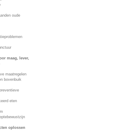
e
maanden oude
tieproblemen
unctuur
or maag, lever,
n
eve maatregelen
en bovenbuik
 preventieve
keerd eten
rm
ieptebewustzijn
icten oplossen