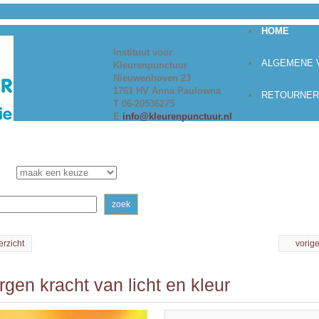
HOME
Instituut voor
ALGEMENE
Kleurenpunctuur
Nieuwenhoven 23
1761 HV Anna Paulowna
RETOURNER
T 06-20536275
E
info@kleurenpunctuur.nl
zoek
erzicht
vorig
gen kracht van licht en kleur