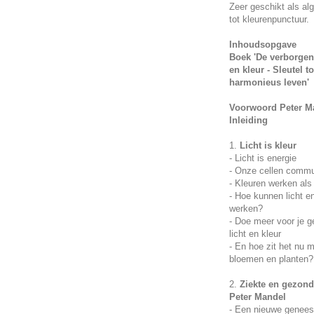
Zeer geschikt als al
tot kleurenpunctuur.
Inhoudsopgave
Boek 'De verborgen 
en kleur - Sleutel 
harmonieus leven'
Voorwoord Peter M
Inleiding
1.
Licht is kleur
- Licht is energie
- Onze cellen commun
- Kleuren werken als
- Hoe kunnen licht e
werken?
- Doe meer voor je 
licht en kleur
- En hoe zit het nu 
bloemen en planten?
2.
Ziekte en gezond
Peter Mandel
- Een nieuwe genees