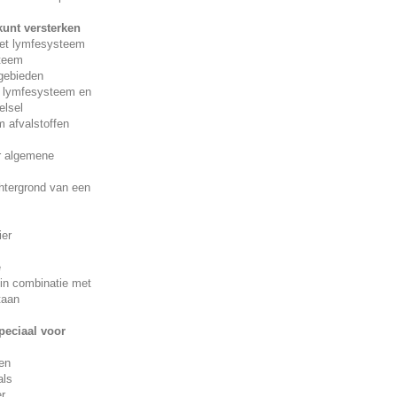
kunt versterken
het lymfesysteem
teem
egebieden
 lymfesysteem en
elsel
 afvalstoffen
r algemene
htergrond van een
ier
e
in combinatie met
taan
peciaal voor
ten
als
r