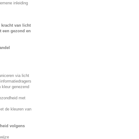
gemene inleiding
kracht van licht
tot een gezond en
andel
iceren via licht
 informatiedragers
n kleur genezend
gezondheid met
met de kleuren van
heid volgens
wijze