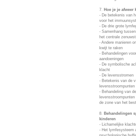
7.
Hoe je je afweer 
- De betekenis van 
voor het immuunsys
- De drie grote lymf
- Samenhang tussen
het centrale zenuwst
- Andere manieren om
kwijt te raken
- Behandelingen voo
aandoeningen
- De symbolische ac
klacht
- De levensstromen
- Betekenis van de v
levensstroompunten
- Behandeling van d
levensstroompunten 
de zone van het bes
8.
Behandelingen s
kinderen
- Lichamelijke klach
- Het lymfesysteem 
psychologische buffe