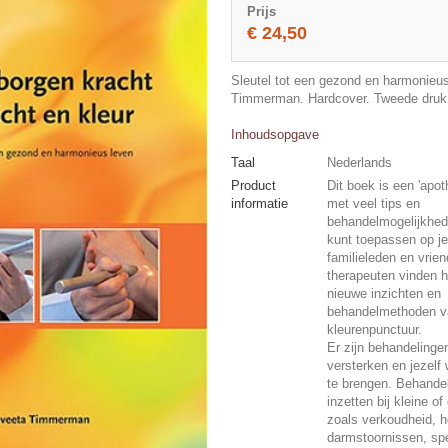
Prijs
€ 24,50
Sleutel tot een gezond en harmonieus
Timmerman. Hardcover. Tweede druk
Inhoudsopgave
Taal
Nederlands
Product
Dit boek is een 'apot
informatie
met veel tips en
behandelmogelijkhede
kunt toepassen op jez
familieleden en vrie
therapeuten vinden h
nieuwe inzichten en
behandelmethoden v
kleurenpunctuur.
Er zijn behandelinge
versterken en jezelf
te brengen. Behandel
inzetten bij kleine of
zoals verkoudheid, h
darmstoornissen, sp