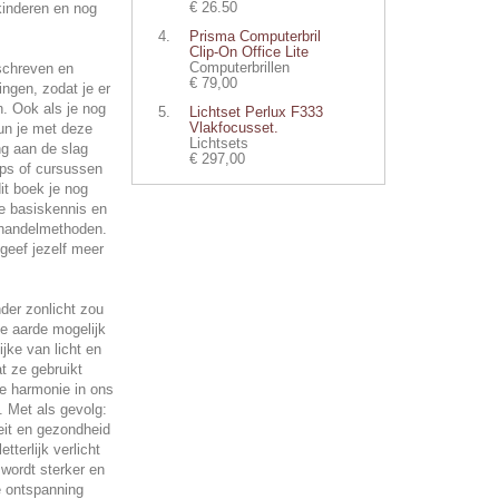
€ 26.50
kinderen en nog
Prisma Computerbril
Clip-On Office Lite
Computerbrillen
mschreven en
€ 79,00
ingen, zodat je er
. Ook als je nog
Lichtset Perlux F333
Vlakfocusset.
kun je met deze
Lichtsets
ng aan de slag
€ 297,00
ops of cursussen
it boek je nog
de basiskennis en
handelmethoden.
 geef jezelf meer
nder zonlicht zou
e aarde mogelijk
ijke van licht en
t ze gebruikt
 harmonie in ons
. Met als gevolg:
iteit en gezondheid
tterlijk verlicht
wordt sterker en
e ontspanning